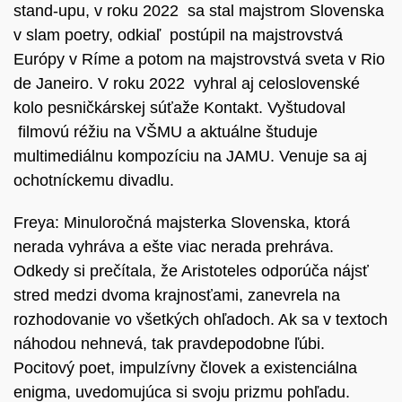
stand-upu, v roku 2022 sa stal majstrom Slovenska
v slam poetry, odkiaľ postúpil na majstrovstvá
Európy v Ríme a potom na majstrovstvá sveta v Rio
de Janeiro. V roku 2022 vyhral aj celoslovenské
kolo pesničkárskej súťaže Kontakt. Vyštudoval
filmovú réžiu na VŠMU a aktuálne študuje
multimediálnu kompozíciu na JAMU. Venuje sa aj
ochotníckemu divadlu.
Freya: Minuloročná majsterka Slovenska, ktorá
nerada vyhráva a ešte viac nerada prehráva.
Odkedy si prečítala, že Aristoteles odporúča nájsť
stred medzi dvoma krajnosťami, zanevrela na
rozhodovanie vo všetkých ohľadoch. Ak sa v textoch
náhodou nehnevá, tak pravdepodobne ľúbi.
Pocitový poet, impulzívny človek a existenciálna
enigma, uvedomujúca si svoju prizmu pohľadu.