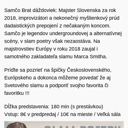
Samčo Brat dáždoviek: Majster Slovenska za rok
2018, improvizátori a nekonečný myšlienkový prúd
dadaistických prepojení z nečakaným koncom.
Samčo je legendov undergroundovej a alternatívnej
scény, v slam poetry však nezaostáva. Na
majstrovstiev Európy v roku 2018 zaujal i
samotného zakladateľa slamu Marca Smitha.
Príďte sa pozrieť na špičky Československého,
Európskeho a dokonca môžeme povedať že aj
Svetového slamu a podporiť svojho favorita či
favoritku !!!
Dĺžka predstavenia: 180 min (s prestávkou)
Vstup: 8€ v predpredaj / 10€ na mieste / Veľká sála