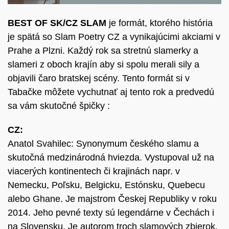
BEST OF SK/CZ SLAM
je formát, ktorého história
je spätá so Slam Poetry CZ a vynikajúcimi akciami v
Prahe a Plzni. Každý rok sa stretnú slamerky a
slameri z oboch krajín aby si spolu merali sily a
objavili čaro bratskej scény. Tento formát si v
Tabačke môžete vychutnať aj tento rok a predvedú
sa vám skutočné špičky :
CZ:
Anatol Svahilec: Synonymum českého slamu a
skutočná medzinárodná hviezda. Vystupoval už na
viacerých kontinentech či krajinách napr. v
Nemecku, Poľsku, Belgicku, Estónsku, Quebecu
alebo Ghane. Je majstrom Českej Republiky v roku
2014. Jeho pevné texty sú legendárne v Čechách i
na Slovensku. Je autorom troch slamových zbierok.