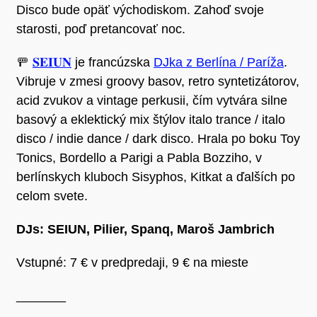
Disco bude opäť východiskom. Zahoď svoje
starosti, poď pretancovať noc.
🚥
𝐒𝐄𝐈𝐔𝐍
je francúzska
DJka z Berlína / Paríža
.
Vibruje v zmesi groovy basov, retro syntetizátorov,
acid zvukov a vintage perkusii, čím vytvára silne
basový a eklektický mix štýlov italo trance / italo
disco / indie dance / dark disco. Hrala po boku Toy
Tonics, Bordello a Parigi a Pabla Bozziho, v
berlínskych kluboch Sisyphos, Kitkat a ďalších po
celom svete.
DJs: SEIUN, Pilier, Spanq, Maroš Jambrich
Vstupné: 7 € v predpredaji, 9 € na mieste
_______