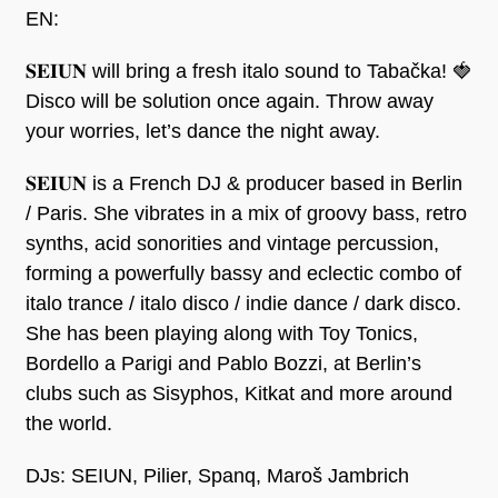
EN:
𝐒𝐄𝐈𝐔𝐍 will bring a fresh italo sound to Tabačka! 🍓
Disco will be solution once again. Throw away
your worries, let’s dance the night away.
𝐒𝐄𝐈𝐔𝐍 is a French DJ & producer based in Berlin
/ Paris. She vibrates in a mix of groovy bass, retro
synths, acid sonorities and vintage percussion,
forming a powerfully bassy and eclectic combo of
italo trance / italo disco / indie dance / dark disco.
She has been playing along with Toy Tonics,
Bordello a Parigi and Pablo Bozzi, at Berlin’s
clubs such as Sisyphos, Kitkat and more around
the world.
DJs: SEIUN, Pilier, Spanq, Maroš Jambrich