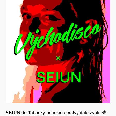
𝐒𝐄𝐈𝐔𝐍 do Tabačky prinesie čerstvý italo zvuk! 🍓