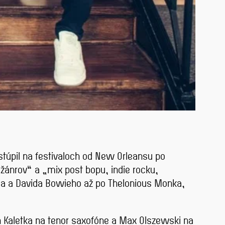
stúpil na festivaloch od New Orleansu po
žánrov“ a „mix post bopu, indie rocku,
nea a Davida Bowieho až po Thelonious Monka,
n Kaletka na tenor saxofóne a Max Olszewski na