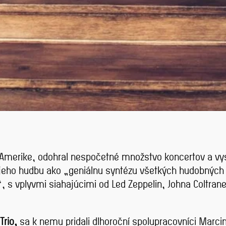
a Amerike, odohral nespočetné množstvo koncertov a vy
ú jeho hudbu ako „geniálnu syntézu všetkých hudobných 
“, s vplyvmi siahajúcimi od Led Zeppelin, Johna Coltra
Trio,
sa k nemu pridali dlhoroční spolupracovníci Marci