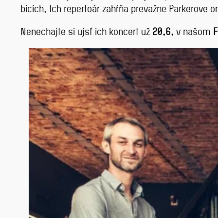
bicích. Ich repertoár zahŕňa prevažne Parkerove 
Nenechajte si ujsť ich koncert už
20.6.
v našom
F