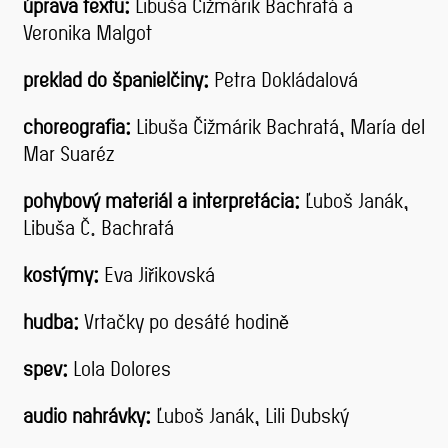
úprava textu:
Libuša Čižmárik Bachratá a
Veronika Malgot
preklad do španielčiny:
Petra Dokládalová
choreografia:
Libuša Čižmárik Bachratá, María del
Mar Suaréz
pohybový materiál a interpretácia:
Ľuboš Janák,
Libuša Č. Bachratá
kostýmy:
Eva Jiřikovská
hudba:
Vrtačky po desáté hodině
spev:
Lola Dolores
audio nahrávky:
Ľuboš Janák, Lili Dubský