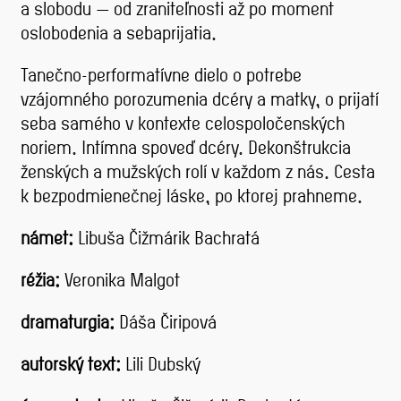
a slobodu — od zraniteľnosti až po moment
oslobodenia a sebaprijatia.
Tanečno-performatívne dielo o potrebe
vzájomného porozumenia dcéry a matky, o prijatí
seba samého v kontexte celospoločenských
noriem. Intímna spoveď dcéry. Dekonštrukcia
ženských a mužských rolí v každom z nás. Cesta
k bezpodmienečnej láske, po ktorej prahneme.
námet:
Libuša Čižmárik Bachratá
réžia:
Veronika Malgot
dramaturgia:
Dáša Čiripová
autorský text:
Lili Dubský