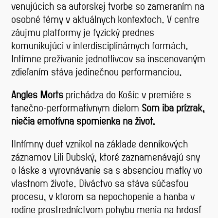
venujúcich sa autorskej tvorbe so zameraním na
osobné témy v aktuálnych kontextoch. V centre
záujmu platformy je fyzický prednes
komunikujúci v interdisciplinárnych formách.
Intímne prežívanie jednotlivcov sa inscenovaným
zdieľaním stáva jedinečnou performanciou.
Angles Morts
prichádza do Košíc v premiére s
tanečno-performatívnym dielom
Som iba prízrak,
niečia emotívna spomienka na život.
IIntímny duet vznikol na základe denníkových
záznamov Lili Dubský, ktoré zaznamenávajú sny
o láske a vyrovnávanie sa s absenciou matky vo
vlastnom živote. Diváctvo sa stáva súčasťou
procesu, v ktorom sa nepochopenie a hanba v
rodine prostredníctvom pohybu menia na hrdosť