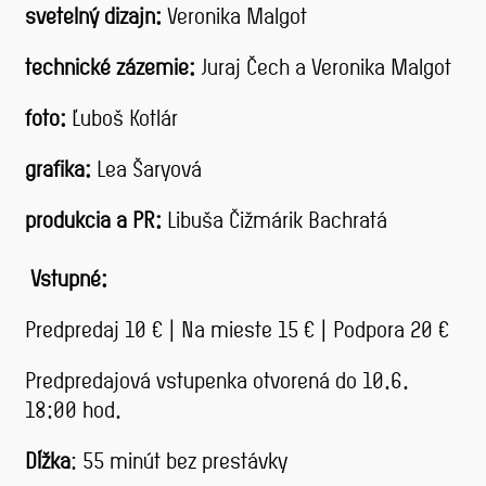
svetelný dizajn:
Veronika Malgot
technické zázemie:
Juraj Čech a Veronika Malgot
foto:
Ľuboš Kotlár
grafika:
Lea Šaryová
produkcia a PR:
Libuša Čižmárik Bachratá
Vstupné:
Predpredaj 10 € | Na mieste 15 € | Podpora 20 €
Predpredajová vstupenka otvorená do 10.6.
18:00 hod.
Dĺžka
: 55 minút bez prestávky