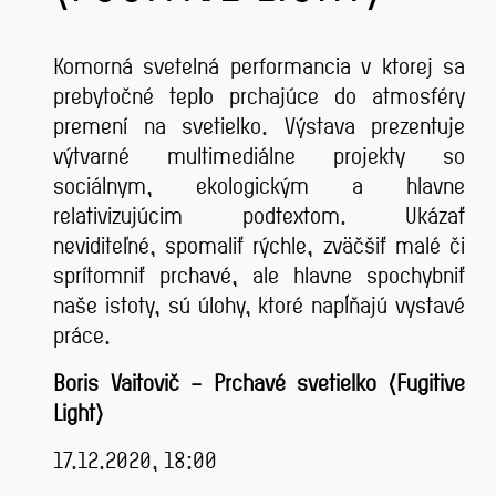
Komorná svetelná performancia v ktorej sa
prebytočné teplo prchajúce do atmosféry
premení na svetielko. Výstava prezentuje
výtvarné multimediálne projekty so
sociálnym, ekologickým a hlavne
relativizujúcim podtextom. Ukázať
neviditeľné, spomaliť rýchle, zväčšiť malé či
sprítomniť prchavé, ale hlavne spochybniť
naše istoty, sú úlohy, ktoré napĺňajú vystavé
práce.
Boris Vaitovič – Prchavé svetielko (Fugitive
Light)
17.12.2020, 18:00