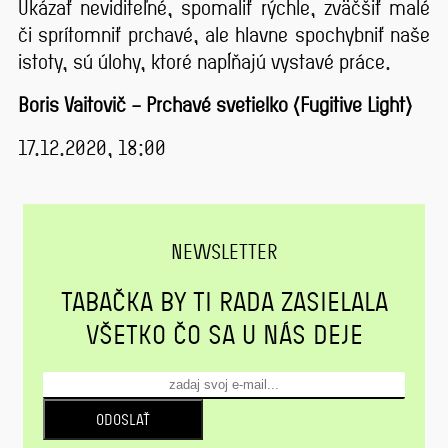
Ukázať neviditeľné, spomaliť rýchle, zväčšiť malé
či sprítomniť prchavé, ale hlavne spochybniť naše
istoty, sú úlohy, ktoré napĺňajú vystavé práce.
Boris Vaitovič – Prchavé svetielko (Fugitive Light)
17.12.2020, 18:00
NEWSLETTER
TABAČKA BY TI RADA ZASIELALA
VŠETKO ČO SA U NÁS DEJE
ODOSLAŤ