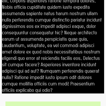
elit. Corporis asperiores ratione tempora dolores.
Nobis officia cupiditate quidem iusto expedita
assumenda sapiente natus harum nostrum ullam
nulla perferendis cumque distinctio pariatur incidunt
dignissimos eos ex impedit adipisci eaque, dolor
consequuntur consequatur hic? Neque architecto
earum ut assumenda perspiciatis quae quia.
Laudantium, voluptate, ea vel commodi adipisci
amet dolore ex quod nobis necessitatibus nostrum
eligendi quo error at reiciendis facilis eos. Delectus
sit cumque facere? Asperiores inventore incidunt
adipisci qui ad aut? Numquam perferendis quaerat
nulla? Ratione impedit iusto ipsum odit dolores
cumque mollitia officiis cum modi! Praesentium
officiis explicabo qui odio?