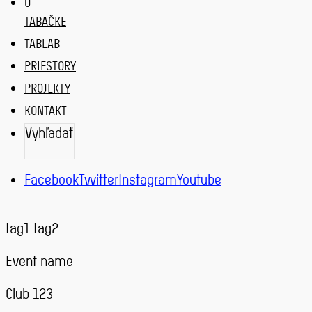
O
TABAČKE
TABLAB
PRIESTORY
PROJEKTY
KONTAKT
Vyhľadať
VYHĽADAŤ
Facebook
Twitter
Instagram
Youtube
tag1
tag2
Event name
Club 123