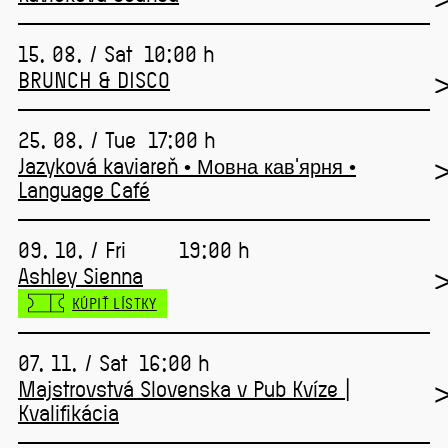
15. 08. / Sat
10:00 h
BRUNCH & DISCO
25. 08. / Tue
17:00 h
Jazyková kaviareň • Мовна кав'ярня •
Language Café
09. 10. / Fri
19:00 h
Ashley Sienna
KÚPIŤ LÍSTKY
07. 11. / Sat
16:00 h
Majstrovstvá Slovenska v Pub Kvíze |
Kvalifikácia