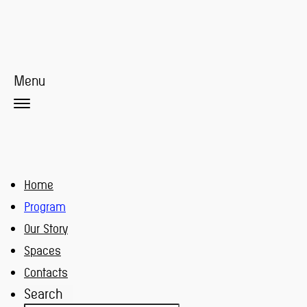
Menu
Home
Program
Our Story
Spaces
Contacts
Search