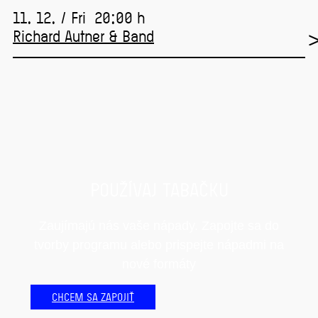
11. 12. / Fri
20:00 h
Richard Autner & Band
POUŽÍVAJ TABAČKU
Zaujímajú nás vaše nápady. Zapojte sa do
tvorby programu alebo prispejte nápadmi na
nové formáty
CHCEM SA ZAPOJIŤ