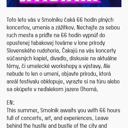
Toto leto vás v Smolníku čaká 66 hodín plných
koncertov, umenia a zážitkov. Nechajte za sebou
ruch mesta a príďte na 66 hodín vypnúť do
opustenej tabakovej továrne v lone prírody
Slovenského rudohoria. Čakajú na vás koncerty
súčasných kapiel, divadlo, diskusie na aktuálne
témy, či umelecké workshopy a výstavy. Ale
nebude to len o umení, objavte prírodu, ktorá
areál festivalu obklopuje, vyrazte si na túru alebo
sa okúpete v neďalekom jazere Úhorná.
EN:
This summer, Smolník awaits you with 66 hours
full of concerts, art, and experiences. Leave
behind the hustle and bustle of the city and