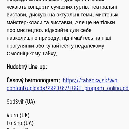
чекають концерти сучасних гуртів, театральні
вистави, дискусії на актуальні теми, мистецькі
майстер-класи та виставки. Але це не тільки
про мистецтво: відкрийте для себе
навколишню природу, піднімайтесь на піші
прогулянки або купайтеся у недалекому
Смолніцькому Тайху.
Hudobný Line-up:
Časový harmonogram:
https://tabacka.sk/wp-
content/uploads/2023/07/F66H_program_online.pd
SadSvit (UA)
Vlure (UK)
Fo Sho (UA)