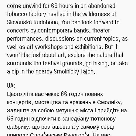
come unwind for 66 hours in an abandoned
tobacco factory nestled in the wilderness of
Slovenské Rudohorie. You can look forward to
concerts by contemporary bands, theater
performances, discussions on current topics, as
well as art workshops and exhibitions. But it
won’t be just about art; explore the nature that
surrounds the festival grounds, go hiking, or take
a dip in the nearby Smolnícky Tajch.
UA:
Цього літа вас чекає 66 годин повних
концертів, мистецтва та вражень в Смолніку.
Залиште за собою метушню міста і прийдіть на
66 годин відпочити в занедбану тютюнову
фабрику, що розташована у самому серці
природи Слов’янське Рудогор’я. На вас