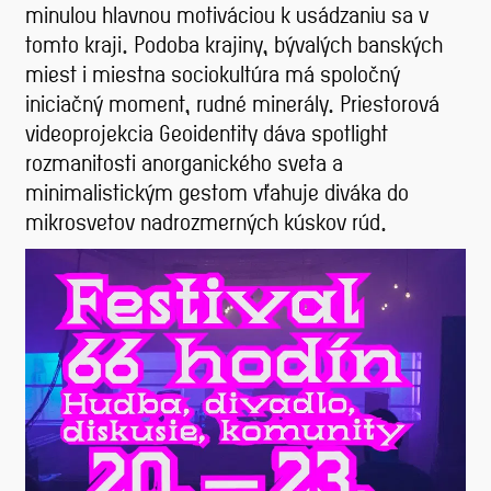
minulou hlavnou motiváciou k usádzaniu sa v
tomto kraji. Podoba krajiny, bývalých banských
miest i miestna sociokultúra má spoločný
iniciačný moment, rudné minerály. Priestorová
videoprojekcia Geoidentity dáva spotlight
rozmanitosti anorganického sveta a
minimalistickým gestom vťahuje diváka do
mikrosvetov nadrozmerných kúskov rúd.