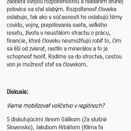
zaoberá svojou rozpoltenosťou a hľadaním druhej
polovice sa stal slabým. Rozpoltenosť človeka
oslabuje, tak ako v súčasnosti ho oslabujú témy
covidu, vojny, prepólovania sveta, veľkého
resetu, života v neustálom strachu o prácu,
financie, ktoré človeku neumožňujú robiť to, čím
sa líši od zvierat, rastlín a minerálov a to je
schopnosť tvoriť. Rodíme sa do otroctva, cestou
von je možnosť stať sa človekom.
Diskusie:
Vieme mobilizovať voličstvo v regiónoch?
S diskutujúcimi Jánom Gálikom (Za slušné
Slovensko), Jakubom Hrbáňom (Klíma ťa