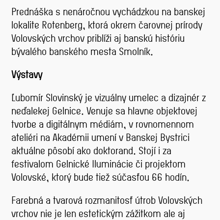
Prednáška s nenáročnou vychádzkou na banskej
lokalite Rotenberg, ktorá okrem čarovnej prírody
Volovských vrchov priblíži aj banskú históriu
bývalého banského mesta Smolník.
Výstavy
Ľubomír Slovinský je vizuálny umelec a dizajnér z
neďalekej Gelnice. Venuje sa hlavne objektovej
tvorbe a digitálnym médiám, v rovnomennom
ateliéri na Akadémii umení v Banskej Bystrici
aktuálne pôsobí ako doktorand. Stojí i za
festivalom Gelnické Iluminácie či projektom
Volovské, ktorý bude tiež súčasťou 66 hodín.
Farebná a tvarová rozmanitosť útrob Volovských
vrchov nie je len estetickým zážitkom ale aj