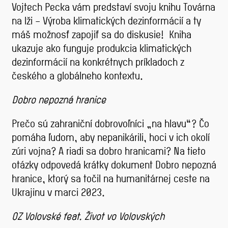
Vojtech Pecka vám predstaví svoju knihu Továrna
na lži – Výroba klimatických dezinformácií a ty
máš možnosť zapojiť sa do diskusie! Kniha
ukazuje ako funguje produkcia klimatických
dezinformácií na konkrétnych príkladoch z
českého a globálneho kontextu.
Dobro nepozná hranice
Prečo sú zahraniční dobrovoľníci „na hlavu“? Čo
pomáha ľudom, aby nepanikárili, hoci v ich okolí
zúri vojna? A riadi sa dobro hranicami? Na tieto
otázky odpovedá krátky dokument Dobro nepozná
hranice, ktorý sa točil na humanitárnej ceste na
Ukrajinu v marci 2023.
OZ Volovské feat. Život vo Volovských