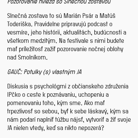
Pozorovanie hviezd so Slnečnou zostavou
Slnečná zostava to sú Marián Psár a Matúš
Toderiška. Pravidelne pripravujú podcast o
vesmíre, jeho histórii, aktualitách, budúcnosti a
všetkom medzitým. Na festivale s nimi budete
mať príležitosť zažiť pozorovanie nočnej oblohy
nad Smolníkom.
GAUČ: Potulky (s) vlastným JA
Diskusia s psychológmi z občianskeho združenia
IPčko o ceste k poznávaniu, uchopeniu a
pomenovaniu toho, kým sme. Ako mať
trpezlivosť so sebou, byť k sebe láskavý, kým sa
nám podarí naplniť túžbu nájsť, vytvoriť a žiť svoje
JA nielen vtedy, keď sa nikto nepozerá?