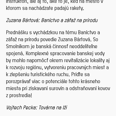
inštruktori, ale aj to, aké to je, keď na mesto v
ktorom sa nachádzate padajú rakety.
Zuzana Bártová: Baníctvo a záťaž na prírodu
Prednášku s vychádzkou na tému Baníctvo a
záťaž na prírodu povedie Zuzana Bártová. So
Smolníkom je banská činnosť neoddeliteľne
spojená. Komplexné spracovanie banskej vody
by mohlo napomôcť okrem revitalizácie lokality aj
k rozvoju regiónu, vytvoreniu pracovných miest a
k zlepšeniu turistického ruchu. Príďte sa
porozprávať viac o potenciále tohto krásneho
miesta pri získavaní surovín a odstraňovaní kovov
z prostredia!
Vojtech Pecka: Továrna na lži