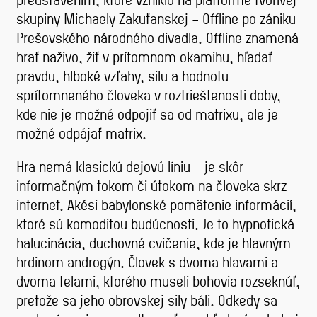
skupiny Michaely Zakuťanskej – Offline po zániku
Prešovského národného divadla. Offline znamená
hrať naživo, žiť v prítomnom okamihu, hľadať
pravdu, hlboké vzťahy, silu a hodnotu
sprítomneného človeka v roztrieštenosti doby,
kde nie je možné odpojiť sa od matrixu, ale je
možné odpájať matrix.
Hra nemá klasickú dejovú líniu – je skôr
informačným tokom či útokom na človeka skrz
internet. Akési babylonské pomätenie informácií,
ktoré sú komoditou budúcnosti. Je to hypnotická
halucinácia, duchovné cvičenie, kde je hlavným
hrdinom androgýn. Človek s dvoma hlavami a
dvoma telami, ktorého museli bohovia rozseknúť,
pretože sa jeho obrovskej sily báli. Odkedy sa