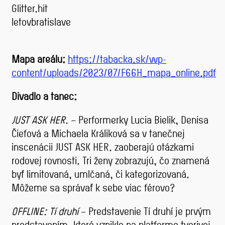
Glitter.hit
letovbratislave
Mapa areálu:
https://tabacka.sk/wp-
content/uploads/2023/07/F66H_mapa_online.pdf
Divadlo a tanec:
JUST ASK HER.
– Performerky Lucia Bielik, Denisa
Čiefová a Michaela Králiková sa v tanečnej
inscenácii JUST ASK HER. zaoberajú otázkami
rodovej rovnosti. Tri ženy zobrazujú, čo znamená
byť limitovaná, umlčaná, či kategorizovaná.
Môžeme sa správať k sebe viac férovo?
OFFLINE: Tí druhí
– Predstavenie Tí druhí je prvým
predstavením, ktoré vzniklo na platforme tvorivej