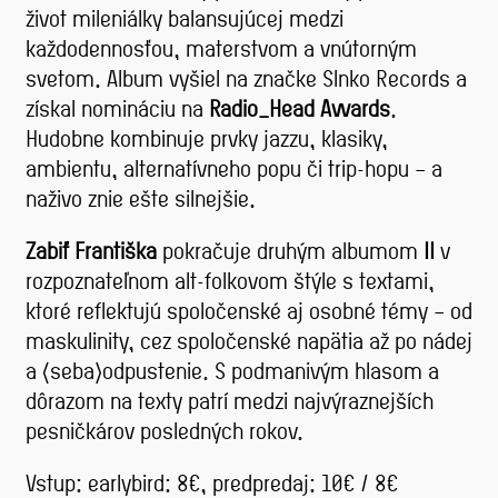
život mileniálky balansujúcej medzi
každodennosťou, materstvom a vnútorným
svetom. Album vyšiel na značke Slnko Records a
získal nomináciu na
Radio_Head Awards
.
Hudobne kombinuje prvky jazzu, klasiky,
ambientu, alternatívneho popu či trip-hopu – a
naživo znie ešte silnejšie.
Zabiť Františka
pokračuje druhým albumom
II
v
rozpoznateľnom alt-folkovom štýle s textami,
ktoré reflektujú spoločenské aj osobné témy – od
maskulinity, cez spoločenské napätia až po nádej
a (seba)odpustenie. S podmanivým hlasom a
dôrazom na texty patrí medzi najvýraznejších
pesničkárov posledných rokov.
Vstup: earlybird: 8€, predpredaj: 10€ / 8€