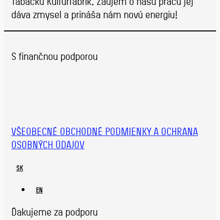
Tabačku Kulturfabrik. Záujem o našu prácu jej
dáva zmysel a prináša nám novú energiu!
S finančnou podporou
VŠEOBECNÉ OBCHODNÉ PODMIENKY A OCHRANA
OSOBNÝCH ÚDAJOV
SK
EN
Ďakujeme za podporu