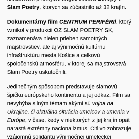
Slam Poetry
, ktorých sa zúčastnilo až 32 krajín.
Dokumentárny film
CENTRUM PERIFÉRIÍ
, ktorý
vznikol v produkcii OZ SLAM POETRY SK,
zaznamenáva nielen priebeh samotných
majstrovstiev, ale aj výnimočnú kultúrnu
infraštruktúru mesta Košice a celkovú
spoločenskú atmosféru, v ktorej sa majstrovstvá
Slam Poetry uskutočnili.
Jedinečným spôsobom predstavuje slamovú
špičku európskeho kontinentu a jej odkaz. Film sa
nevyhýba silným témam akými sú
vojna na
Ukrajine, či aktuálna situácia umelcov a umenia v
Európe
, v čase, kedy v niektorých z jej krajín opäť
narastá extrémny nacionalizmus. Citlivo zobrazuje
vzájomnú solidaritu výnimočnej umeleckej