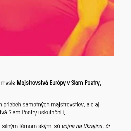
iemysle
Majstrovstvá Európy v Slam Poetry
,
n priebeh samotných majstrovstiev, ale aj
tvá Slam Poetry uskutočnili.
ba silným témam akými sú
vojna na Ukrajine, či