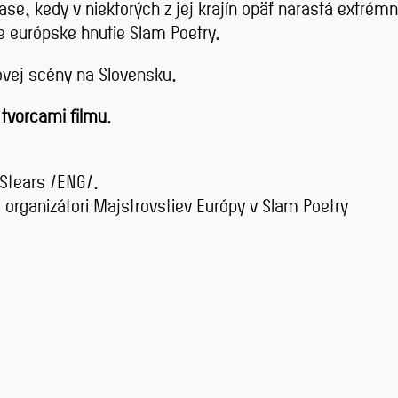
čase, kedy v niektorých z jej krajín opäť narastá extrém
e európske hnutie Slam Poetry.
movej scény na Slovensku.
 tvorcami filmu
.
 Stears /ENG/.
a organizátori Majstrovstiev Európy v Slam Poetry