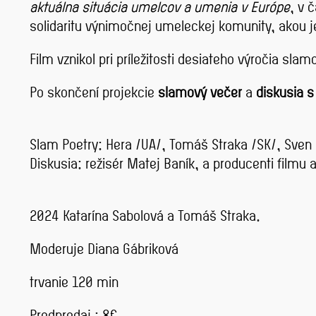
aktuálna situácia umelcov a umenia v Európe
, v 
solidaritu výnimočnej umeleckej komunity, akou j
Film vznikol pri príležitosti desiateho výročia sla
Po skončení projekcie
slamový večer
a
diskusia s
Slam Poetry: Hera /UA/, Tomáš Straka /SK/, Sven
Diskusia: režisér Matej Baník, a producenti filmu 
2024 Katarína Sabolová a Tomáš Straka.
Moderuje Diana Gábriková
trvanie 120 min
Predpredaj : 8€