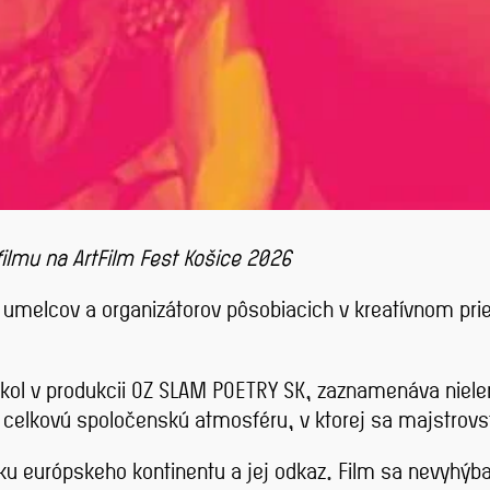
lmu na ArtFilm Fest Košice 2026
h umelcov a organizátorov pôsobiacich v kreatívnom pr
nikol v produkcii OZ SLAM POETRY SK, zaznamenáva niele
 celkovú spoločenskú atmosféru, v ktorej sa majstrovs
u európskeho kontinentu a jej odkaz. Film sa nevyhý