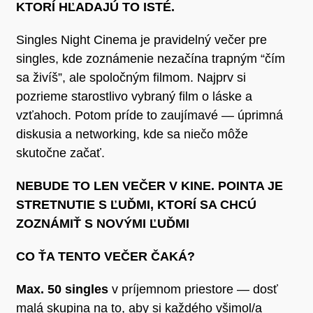
KTORÍ HĽADAJÚ TO ISTÉ.
Singles Night Cinema je pravidelný večer pre
singles, kde zoznámenie nezačína trapným “čím
sa živíš”, ale spoločným filmom. Najprv si
pozrieme starostlivo vybraný film o láske a
vzťahoch. Potom príde to zaujímavé — úprimná
diskusia a networking, kde sa niečo môže
skutočne začať.
NEBUDE TO LEN VEČER V KINE. POINTA JE
STRETNUTIE S ĽUĎMI, KTORÍ SA CHCÚ
ZOZNÁMIŤ S NOVÝMI ĽUĎMI
CO ŤA TENTO VEČER ČAKÁ?
Max. 50 singles
v príjemnom priestore — dosť
malá skupina na to, aby si každého všimol/a