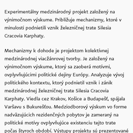
Experimentálny medzinárodný projekt založený na
výnimočnom výskume. Približuje mechanizmy, ktoré v
minulosti podnietili vznik železničnej trate Silesia
Cracovia Karphaty.
Mechanizmy k dohode je projektom kolektívnej
medzinárodnej viacžánrovej tvorby. Je založený na
výnimočnom výskume, ktorý sa zaoberá motívmi,
ovplyvňujúcimi politické dejiny Európy. Analyzuje vývoj
politického kontextu, ktorý podnietil vznik i zánik
medzinárodnej železničnej trate Silesia Cracovia
Karphaty. Viedla cez Krakov, Košice a Budapešť, spájala
Varšavu s Bukurešťou. Medziodborový výskum vo forme
nadväzujúcich rezidenčných pobytov je zameraný na
politické motívy ovplyvňujúce existenciu tejto trate
počas štyroch období. Výstupy projektu sú prezentované