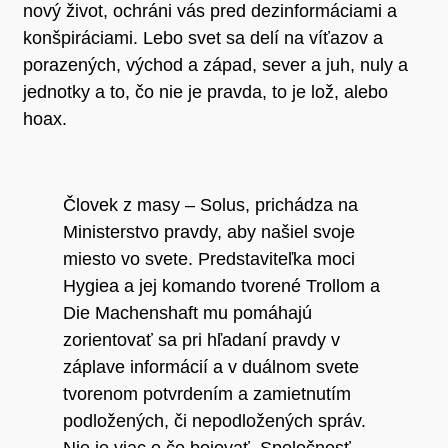
nový život, ochráni vás pred dezinformáciami a
konšpiráciami. Lebo svet sa delí na víťazov a
porazených, východ a západ, sever a juh, nuly a
jednotky a to, čo nie je pravda, to je lož, alebo
hoax.
Človek z masy – Solus, prichádza na
Ministerstvo pravdy, aby našiel svoje
miesto vo svete. Predstaviteľka moci
Hygiea a jej komando tvorené Trollom a
Die Machenshaft mu pomáhajú
zorientovať sa pri hľadaní pravdy v
záplave informácií a v duálnom svete
tvorenom potvrdením a zamietnutím
podložených, či nepodložených správ.
Nie je viac o čo bojovať. Spoločnosť,