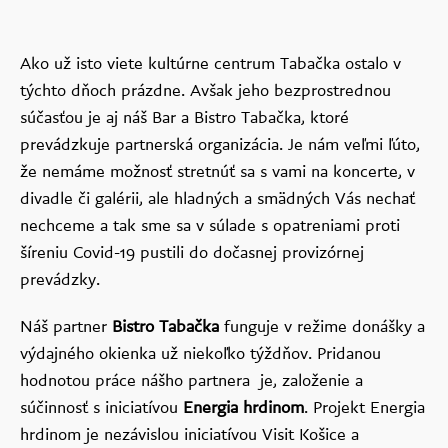
Ako už isto viete kultúrne centrum Tabačka ostalo v
týchto dňoch prázdne. Avšak jeho bezprostrednou
súčasťou je aj náš Bar a Bistro Tabačka, ktoré
prevádzkuje partnerská organizácia. Je nám veľmi ľúto,
že nemáme možnosť stretnúť sa s vami na koncerte, v
divadle či galérii, ale hladných a smädných Vás nechať
nechceme a tak sme sa v súlade s opatreniami proti
šíreniu Covid-19 pustili do dočasnej provizórnej
prevádzky.
Náš partner
Bistro Tabačka
funguje v režime donášky a
výdajného okienka už niekoľko týždňov. Pridanou
hodnotou práce nášho partnera je, založenie a
súčinnosť s iniciatívou
Energia hrdinom
. Projekt Energia
hrdinom je nezávislou iniciatívou Visit Košice a