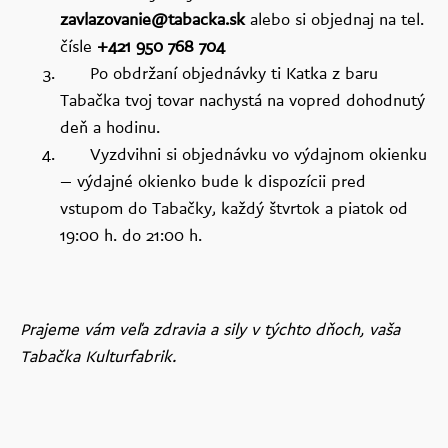
zavlazovanie@tabacka.sk
alebo si objednaj na tel.
čísle
+421 950 768 704
Po obdržaní objednávky ti Katka z baru
Tabačka tvoj tovar nachystá na vopred dohodnutý
deň a hodinu.
Vyzdvihni si objednávku vo výdajnom okienku
– výdajné okienko bude k dispozícii pred
vstupom do Tabačky, každý
štvrtok a piatok od
19:00 h. do 21:00 h.
Prajeme vám veľa zdravia a sily v týchto dňoch,
vaša
Tabačka Kulturfabrik.