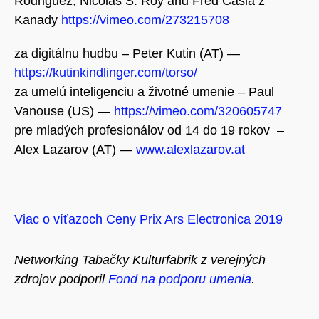
Rodriguez, Nicolas S. Roy and Fred Casia z
Kanady
https://vimeo.com/273215708
za digitálnu hudbu – Peter Kutin (AT) —
https://kutinkindlinger.com/torso/
za umelú inteligenciu a životné umenie
– Paul
Vanouse (US) —
https://vimeo.com/320605747
pre mladých profesionálov od 14 do 19 rokov –
Alex Lazarov (AT) —
www.alexlazarov.at
Viac o víťazoch Ceny Prix Ars Electronica 2019
Networking Tabačky Kulturfabrik z verejných
zdrojov podporil
Fond na podporu umenia
.