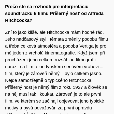
Prečo ste sa rozhodli pre interpretáciu
soundtracku k filmu Príšerný hosť od Alfreda
Hitchcocka?
Zní to jako klišé, ale Hitchcocka mám hodně rád.
Jeho nadčasový styl i témata změnily podobu filmu
a třeba celková atmosféra a podoba Vertiga je pro
mě jeden z vrcholů kinematografie. Když jsem při
procházení jeho celkem rozsáhlou filmografií
narazil na film o londýnském serióvém vrahovi –
film, který je zároveň němý – bylo celkem jasno.
Nejde samozřejmě o typického Hitchcocka,
Příšerný host je němý film z roku 1927 a člověk se
na něj musí tak i koukat. Zároveň je to ale první
film, ve kterém se začinají objevovat jeho typické
motivy a bývá považován za první opravdu