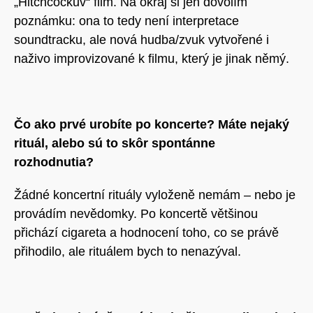
„Hitchcockův“ film. Na okraj si jen dovolím
poznámku: ona to tedy není interpretace
soundtracku, ale nová hudba/zvuk vytvořené i
naživo improvizované k filmu, který je jinak němý.
Čo ako prvé urobíte po koncerte? Máte nejaký
rituál, alebo sú to skôr spontánne
rozhodnutia?
Žádné koncertní rituály vyloženě nemám – nebo je
provádím nevědomky. Po koncertě většinou
přichází cigareta a hodnocení toho, co se právě
přihodilo, ale rituálem bych to nenazýval.