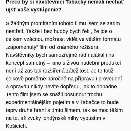
Prečo by si návštevníci Tabačky nemali nechať
ujsť vaše vystúpenie?
S žádným promítáním tohoto filmu jsem se zatím
nestřetl. Takže i bez hudby bych řekl, že
jde o
celkem vzácnou možnost vidět ve větším formátu
„zapomenutý“ film od známého
režiséra.
Návštěvníky bych samozřejmě rád nalákal i na
koncept samotný – kino s živou
hudební produkcí
není až zas tak rozšířená záležitost. Je to totiž
celkově poměrně náročné
na přípravu i provedení
a opravdu nikdy nevíte dopředu, jak to dopadne.
Tento film jsem se
snažil posunout trochu
experimentálnějším pojetím a v Tabačce to bude
teprv druhé hraní s
tímto filmem, tak se moc těším
na to, až zvuky londýnské mlhy vypustím v
Košicích.