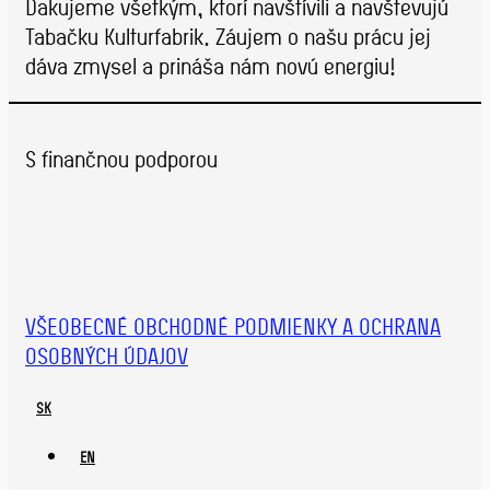
Ďakujeme všetkým, ktorí navštívili a navštevujú
Tabačku Kulturfabrik. Záujem o našu prácu jej
dáva zmysel a prináša nám novú energiu!
S finančnou podporou
VŠEOBECNÉ OBCHODNÉ PODMIENKY A OCHRANA
OSOBNÝCH ÚDAJOV
SK
EN