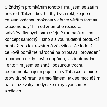
S žádným promítáním tohoto filmu jsem se zatím
nestřetl. Takže i bez hudby bych řekl, že jde o
celkem vzácnou možnost vidět ve větším formátu
„zapomenutý“ film od známého režiséra.
Návštěvníky bych samozřejmě rád nalákal i na
koncept samotný – kino s živou hudební produkcí
není až zas tak rozšířená záležitost. Je to totiž
celkově poměrně náročné na přípravu i provedení
a opravdu nikdy nevíte dopředu, jak to dopadne.
Tento film jsem se snažil posunout trochu
experimentálnějším pojetím a v Tabačce to bude
teprv druhé hraní s tímto filmem, tak se moc těším
na to, až zvuky londýnské mlhy vypustím v
Košicích.