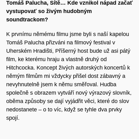
Tomáš Palucha, Sítě… Kde vznikol nápad začať
vystupovať so živým hudobným
soundtrackom?
K prvnímu němému filmu jsme byli s naší kapelou
Tomáš Palucha přizváni na filmový festival v
Uherském Hradišti, Příšerný host bude už asi pátý
film, ke kterému hraju a vlastně druhý od
Hitchcocka. Koncept živých autorských koncertů k
němým filmům mi vždycky přišel dost zábavný a
nevyhnutelně jsem k němu směřoval. Hudba
společně s obrazem vytváří nový výrazový slovník,
oběma způsoby se dají vyjádřit věci, které do slov
nedostanete – o to víc, když se tyhle dva prvky
spojí.