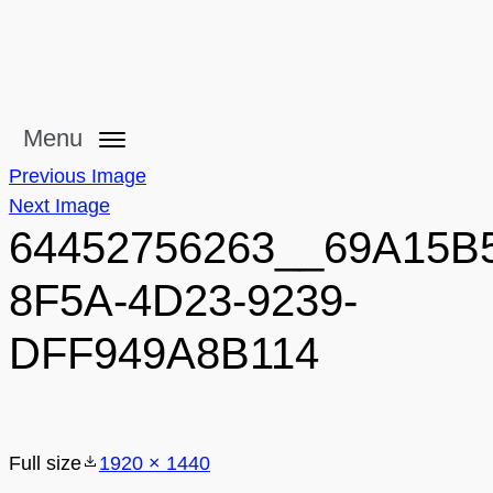
Menu
Previous Image
Next Image
64452756263__69A15B
8F5A-4D23-9239-
DFF949A8B114
Full size
1920 × 1440