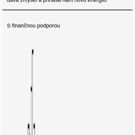
dáva zmysel a prináša nám novú energiu!
S finančnou podporou