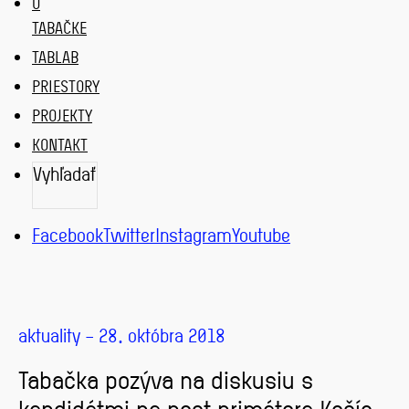
O
TABAČKE
TABLAB
PRIESTORY
PROJEKTY
KONTAKT
Vyhľadať
VYHĽADAŤ
Facebook
Twitter
Instagram
Youtube
aktuality – 28. októbra 2018
Tabačka pozýva na diskusiu s