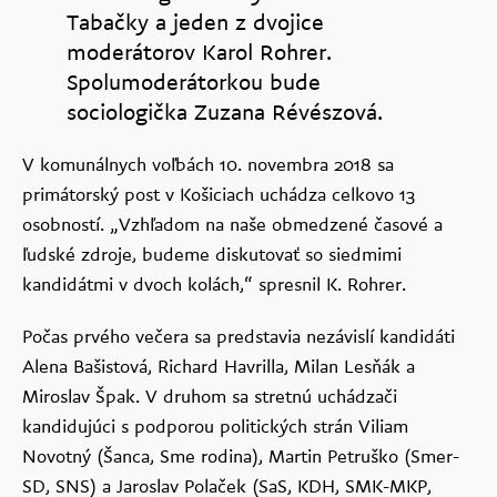
Tabačky a jeden z dvojice
moderátorov Karol Rohrer.
Spolumoderátorkou bude
sociologička Zuzana Révészová.
V komunálnych voľbách 10. novembra 2018 sa
primátorský post v Košiciach uchádza celkovo 13
osobností. „Vzhľadom na naše obmedzené časové a
ľudské zdroje, budeme diskutovať so siedmimi
kandidátmi v dvoch kolách,“ spresnil K. Rohrer.
Počas prvého večera sa predstavia nezávislí kandidáti
Alena Bašistová, Richard Havrilla, Milan Lesňák a
Miroslav Špak. V druhom sa stretnú uchádzači
kandidujúci s podporou politických strán Viliam
Novotný (Šanca, Sme rodina), Martin Petruško (Smer-
SD, SNS) a Jaroslav Polaček (SaS, KDH, SMK-MKP,