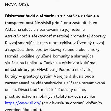
NOVA, OKS).
Diskutovať budú o témach:
Participatívne riadenie a
transparentnosť Nezávislí primátor a zastupiteľstvo
Aktuálna situácia s parkovaním a jej riešenie
Atraktívnosť a efektívnosť mestskej hromadnej dopravy
Rozvoj smerujúci k mestu pre cyklistov Územný rozvoj
a regulácia developerov Rozvoj zelene a okolia rieky
Hornád Sociálne vylúčené komunity a alarmujúca
situácia na Luniku IX Funkcia a efektivita kultúrnej
infraštruktúry po EHMK 2013 Podpora nezávislej
kultúry – grantový systém Verejná diskusia bude
zaznamenaná na videonahrávke a súčasne streamovaná
online. Diváci budú môcť klásť otázky online,
prostredníctvom mobilných telefónov cez stránku
https://www.sli.do/
(do diskusie sa dostanú vložením
zverejneného kódu).