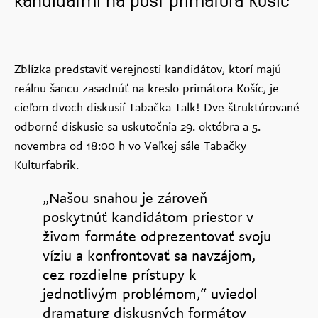
kandidátmi na post primátora Košíc
Zblízka predstaviť verejnosti kandidátov, ktorí majú
reálnu šancu zasadnúť na kreslo primátora Košíc, je
cieľom dvoch diskusií Tabačka Talk! Dve štruktúrované
odborné diskusie sa uskutočnia 29. októbra a 5.
novembra od 18:00 h vo Veľkej sále Tabačky
Kulturfabrik.
„Našou snahou je zároveň
poskytnúť kandidátom priestor v
živom formáte odprezentovať svoju
víziu a konfrontovať sa navzájom,
cez rozdielne prístupy k
jednotlivým problémom,“ uviedol
dramaturg diskusných formátov