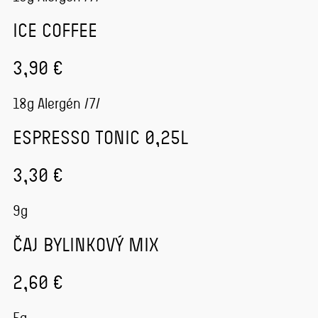
ICE COFFEE
3,90 €
18g Alergén /7/
ESPRESSO TONIC 0,25L
3,30 €
9g
ČAJ BYLINKOVÝ MIX
2,60 €
5g