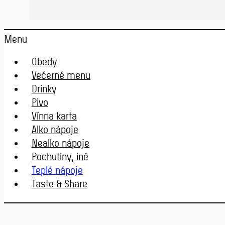
Menu
Obedy
Večerné menu
Drinky
Pivo
Vínna karta
Alko nápoje
Nealko nápoje
Pochutiny, iné
Teplé nápoje
Taste & Share